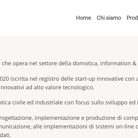
Main
Home
Chi siamo
Prod
navigation
va che opera nel settore della domotica, information 
20 iscritta nel registro delle start-up innovative con 
innovativi ad alto valore tecnologico.
otica civile ed industriale con focus sullo sviluppo ed 
progettazione, implementazione e produzione di compo
omunicazione, alle implementazioni di sistemi on-line c
dati.